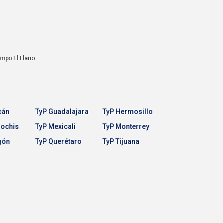
Campo
El Llano
cán
TyP Guadalajara
TyP Hermosillo
Mochis
TyP Mexicali
TyP Monterrey
gón
TyP Querétaro
TyP Tijuana