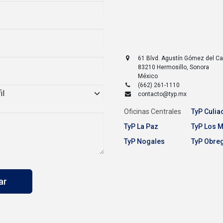
61 Blvd. Agustín Gómez del 
83210
Hermosillo
,
Sonora
México
(662) 261-1110
contacto@typ.mx
Oficinas Centrales
TyP Culia
TyP La Paz
TyP Los 
TyP Nogales
TyP Obre
iar