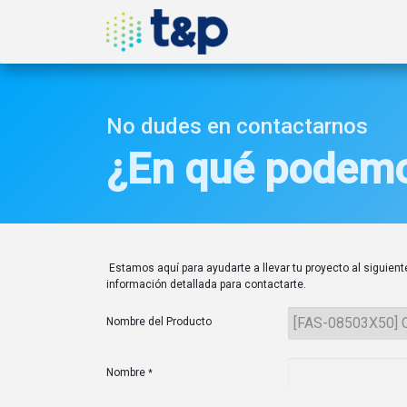
Inicio
Nosotros
Produ
No dudes en contactarnos
¿En qué podemo
Estamos aquí para ayudarte a llevar tu proyecto al siguiente
información detallada para contactarte.
Nombre del Producto
Nombre
*