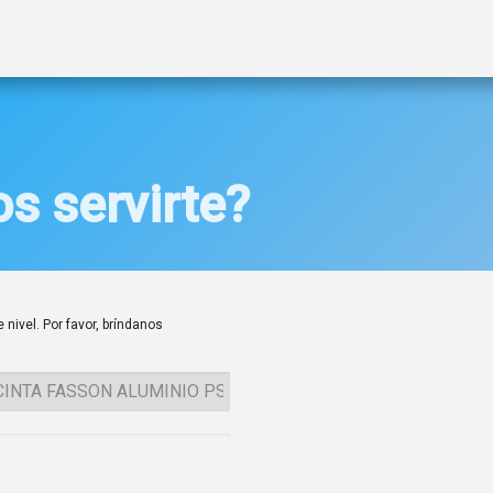
ctos
Soluciones
Gas A2L
Sucursales
Contáctanos
s servirte?
 nivel. Por favor, bríndanos