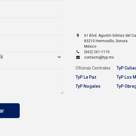
61 Blvd. Agustín Gómez del 
83210
Hermosillo
,
Sonora
México
(662) 261-1110
contacto@typ.mx
Oficinas Centrales
TyP Culia
TyP La Paz
TyP Los 
TyP Nogales
TyP Obre
iar