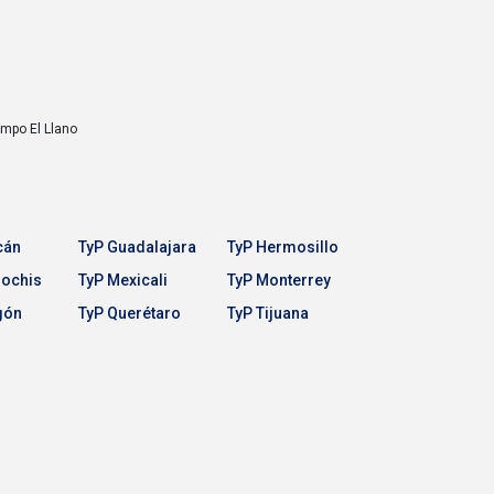
Campo
El Llano
cán
TyP Guadalajara
TyP Hermosillo
Mochis
TyP Mexicali
TyP Monterrey
gón
TyP Querétaro
TyP Tijuana