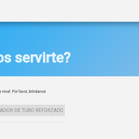
ctos
Soluciones
Gas A2L
Sucursales
Contáctanos
s servirte?
 nivel. Por favor, bríndanos