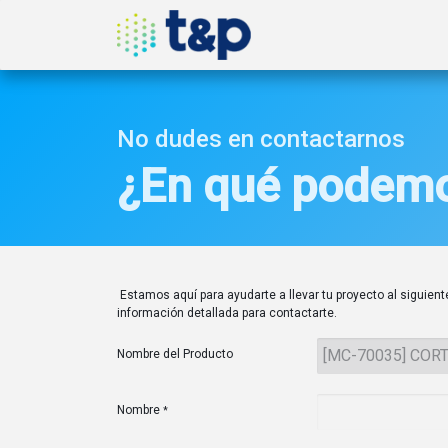
Inicio
Nosotros
Produ
No dudes en contactarnos
¿En qué podemo
Estamos aquí para ayudarte a llevar tu proyecto al siguiente
información detallada para contactarte.
Nombre del Producto
Nombre
*