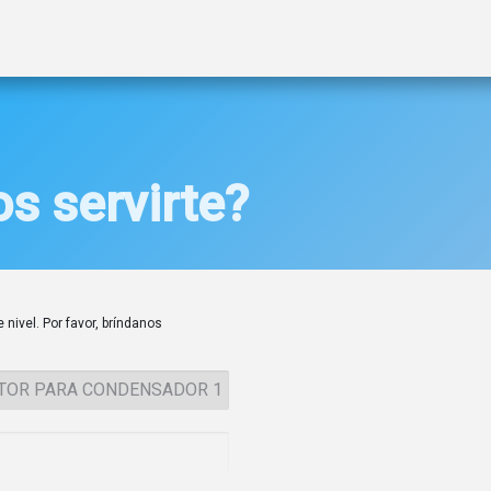
ctos
Soluciones
Gas A2L
Sucursales
Contáctanos
s servirte?
 nivel. Por favor, bríndanos