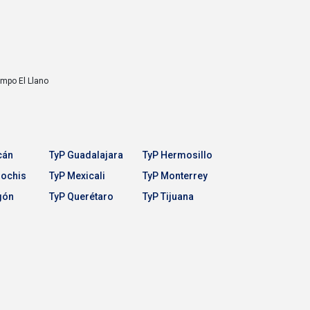
Campo
El Llano
cán
TyP Guadalajara
TyP Hermosillo
Mochis
TyP Mexicali
TyP Monterrey
gón
TyP Querétaro
TyP Tijuana