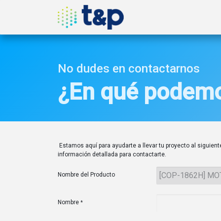
Inicio
Nosotros
Produ
No dudes en contactarnos
¿En qué podemo
Estamos aquí para ayudarte a llevar tu proyecto al siguiente
información detallada para contactarte.
Nombre del Producto
Nombre
*