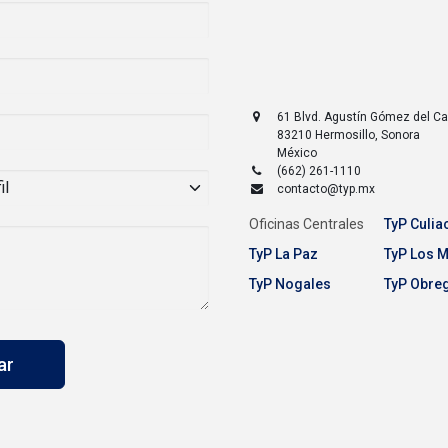
61 Blvd. Agustín Gómez del 
83210
Hermosillo
,
Sonora
México
(662) 261-1110
contacto@typ.mx
Oficinas Centrales
TyP Culia
TyP La Paz
TyP Los 
TyP Nogales
TyP Obre
iar