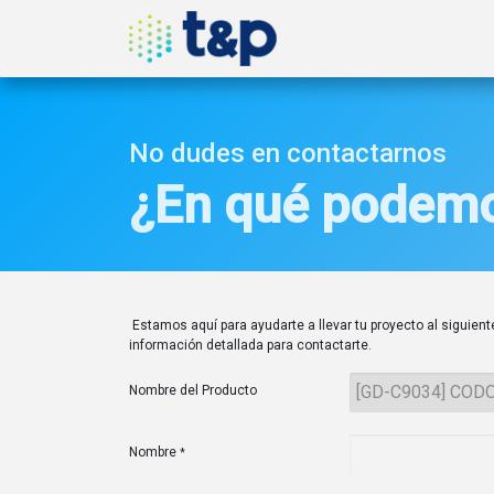
Inicio
Nosotros
Produ
No dudes en contactarnos
¿En qué podemo
Estamos aquí para ayudarte a llevar tu proyecto al siguiente
información detallada para contactarte.
Nombre del Producto
Nombre
*