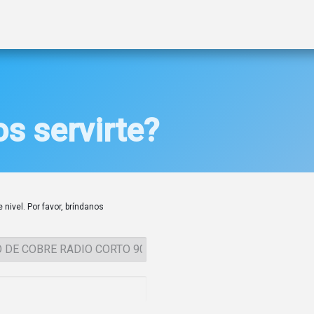
ctos
Soluciones
Gas A2L
Sucursales
Contáctanos
s servirte?
 nivel. Por favor, bríndanos