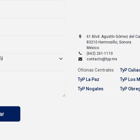
61 Blvd. Agustín Gómez del 
83210
Hermosillo
,
Sonora
México
(662) 261-1110
contacto@typ.mx
Oficinas Centrales
TyP Culia
TyP La Paz
TyP Los 
TyP Nogales
TyP Obre
iar