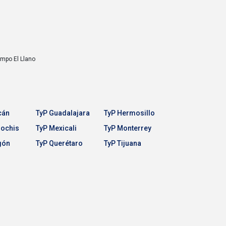
Campo
El Llano
cán
TyP Guadalajara
TyP Hermosillo
Mochis
TyP Mexicali
TyP Monterrey
gón
TyP Querétaro
TyP Tijuana